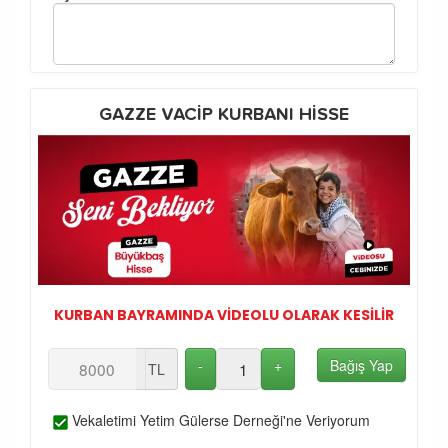
GAZZE VACİP KURBANI HİSSE
KURBAN BAYRAMINDA VİDEOLU OLARAK KESİLİR
-
+
Bağış Yap
TL
Vekaletimi Yetim Gülerse Derneği'ne Veriyorum