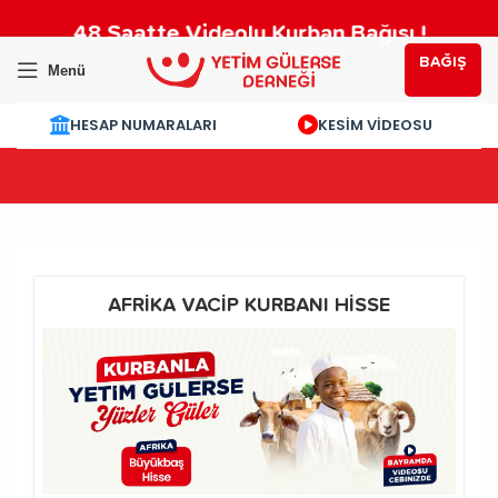
48 Saatte Videolu Kurban Bağışı !
BAĞIŞ
Menü
HESAP NUMARALARI
KESİM VİDEOSU
AFRİKA VACİP KURBANI HİSSE