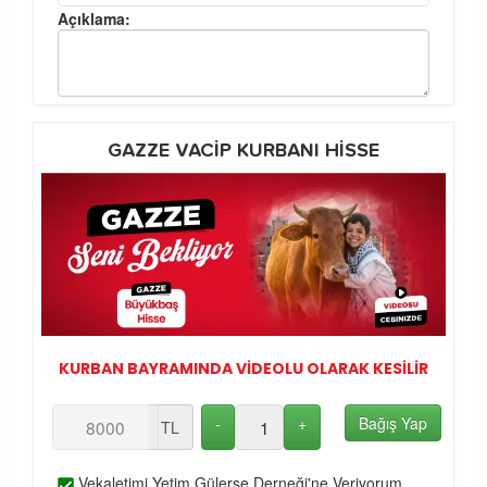
Açıklama:
GAZZE VACİP KURBANI HİSSE
KURBAN BAYRAMINDA VİDEOLU OLARAK KESİLİR
-
+
Bağış Yap
TL
Vekaletimi Yetim Gülerse Derneği'ne Veriyorum